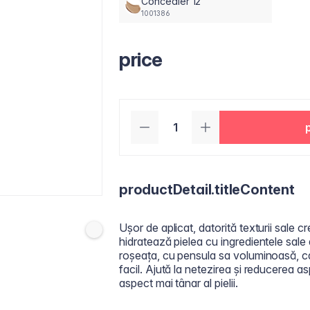
Concealer 12
1001386
price
productDetail.titleContent
Ușor de aplicat, datorită texturii sale c
hidratează pielea cu ingredientele sale
roșeața, cu pensula sa voluminoasă, ca
facil. Ajută la netezirea și reducerea aspe
aspect mai tânar al pielii.