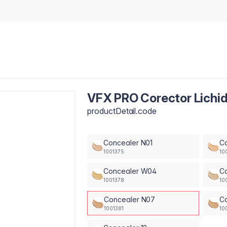
VFX PRO Corector Lichid
productDetail.code
Concealer N01
C
1001375
10
Concealer W04
C
1001378
10
Concealer N07
C
1001381
10