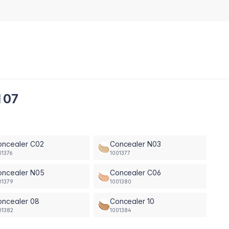
 07
oncealer C02
Concealer N03
01376
1001377
oncealer N05
Concealer C06
01379
1001380
oncealer 08
Concealer 10
01382
1001384