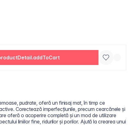
productDetail.addToCart
remoase, pudrate, oferă un finisaj mat, în timp ce
 active. Corectează imperfecțiunile, precum cearcănele și
re oferă o acoperire completă și un mod de utilizare
ctului liniilor fine, ridurilor și porilor. Ajută la crearea unui