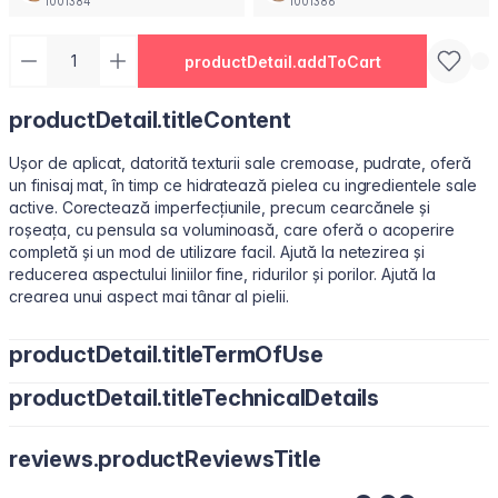
1001384
1001386
productDetail.addToCart
productDetail.titleContent
Ușor de aplicat, datorită texturii sale cremoase, pudrate, oferă
un finisaj mat, în timp ce hidratează pielea cu ingredientele sale
active. Corectează imperfecțiunile, precum cearcănele și
roșeața, cu pensula sa voluminoasă, care oferă o acoperire
completă și un mod de utilizare facil. Ajută la netezirea și
reducerea aspectului liniilor fine, ridurilor și porilor. Ajută la
crearea unui aspect mai tânar al pielii.
productDetail.titleTermOfUse
productDetail.titleTechnicalDetails
Aplicați puncte mici sub ochi sau pe zonele necesare cu vârful
degetelor, un burețel de machiaj sau o pensulă pentru corector.
Water/Aqua, Cyclopentasiloxane, Cyclohexasiloxane, Butylene
reviews.productReviewsTitle
Glycol, Peg-10 Dimethicone, Dimethicone, Polymethyl
Methacrylate, Cetyl PEG/PPG-10/1 Dimethicone,