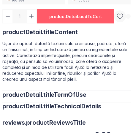
1001384
1001386
productDetail.addToCart
productDetail.titleContent
Ușor de aplicat, datorită texturii sale cremoase, pudrate, oferă
un finisaj mat, în timp ce hidratează pielea cu ingredientele sale
active. Corectează imperfecțiunile, precum cearcănele și
roșeața, cu pensula sa voluminoasă, care oferă o acoperire
completă și un mod de utilizare facil. Ajută la netezirea și
reducerea aspectului liniilor fine, ridurilor și porilor. Ajută la
crearea unui aspect mai tânar al pielii.
productDetail.titleTermOfUse
productDetail.titleTechnicalDetails
Aplicați puncte mici sub ochi sau pe zonele necesare cu vârful
degetelor, un burețel de machiaj sau o pensulă pentru corector.
Water/Aqua, Cyclopentasiloxane, Cyclohexasiloxane, Butylene
reviews.productReviewsTitle
Glycol, Peg-10 Dimethicone, Dimethicone, Polymethyl
Methacrylate, Cetyl PEG/PPG-10/1 Dimethicone,