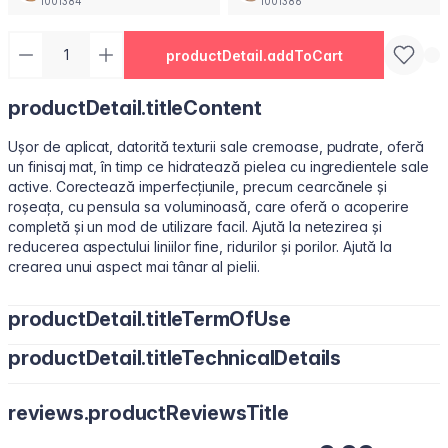
1001384
1001386
productDetail.addToCart
productDetail.titleContent
Ușor de aplicat, datorită texturii sale cremoase, pudrate, oferă
un finisaj mat, în timp ce hidratează pielea cu ingredientele sale
active. Corectează imperfecțiunile, precum cearcănele și
roșeața, cu pensula sa voluminoasă, care oferă o acoperire
completă și un mod de utilizare facil. Ajută la netezirea și
reducerea aspectului liniilor fine, ridurilor și porilor. Ajută la
crearea unui aspect mai tânar al pielii.
productDetail.titleTermOfUse
productDetail.titleTechnicalDetails
Aplicați puncte mici sub ochi sau pe zonele necesare cu vârful
degetelor, un burețel de machiaj sau o pensulă pentru corector.
Water/Aqua, Cyclopentasiloxane, Cyclohexasiloxane, Butylene
reviews.productReviewsTitle
Glycol, Peg-10 Dimethicone, Dimethicone, Polymethyl
Methacrylate, Cetyl PEG/PPG-10/1 Dimethicone,