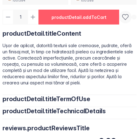
1001384
1001386
productDetail.addToCart
productDetail.titleContent
Ușor de aplicat, datorită texturii sale cremoase, pudrate, oferă
un finisaj mat, în timp ce hidratează pielea cu ingredientele sale
active. Corectează imperfecțiunile, precum cearcănele și
roșeața, cu pensula sa voluminoasă, care oferă o acoperire
completă și un mod de utilizare facil. Ajută la netezirea și
reducerea aspectului liniilor fine, ridurilor și porilor. Ajută la
crearea unui aspect mai tânar al pielii.
productDetail.titleTermOfUse
productDetail.titleTechnicalDetails
Aplicați puncte mici sub ochi sau pe zonele necesare cu vârful
degetelor, un burețel de machiaj sau o pensulă pentru corector.
Water/Aqua, Cyclopentasiloxane, Cyclohexasiloxane, Butylene
reviews.productReviewsTitle
Glycol, Peg-10 Dimethicone, Dimethicone, Polymethyl
Methacrylate, Cetyl PEG/PPG-10/1 Dimethicone,