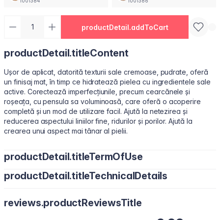
1001384
1001386
productDetail.addToCart
productDetail.titleContent
Ușor de aplicat, datorită texturii sale cremoase, pudrate, oferă
un finisaj mat, în timp ce hidratează pielea cu ingredientele sale
active. Corectează imperfecțiunile, precum cearcănele și
roșeața, cu pensula sa voluminoasă, care oferă o acoperire
completă și un mod de utilizare facil. Ajută la netezirea și
reducerea aspectului liniilor fine, ridurilor și porilor. Ajută la
crearea unui aspect mai tânar al pielii.
productDetail.titleTermOfUse
productDetail.titleTechnicalDetails
Aplicați puncte mici sub ochi sau pe zonele necesare cu vârful
degetelor, un burețel de machiaj sau o pensulă pentru corector.
Water/Aqua, Cyclopentasiloxane, Cyclohexasiloxane, Butylene
reviews.productReviewsTitle
Glycol, Peg-10 Dimethicone, Dimethicone, Polymethyl
Methacrylate, Cetyl PEG/PPG-10/1 Dimethicone,