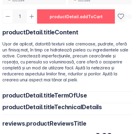
1001384
1001386
productDetail.addToCart
productDetail.titleContent
Ușor de aplicat, datorită texturii sale cremoase, pudrate, oferă
un finisaj mat, în timp ce hidratează pielea cu ingredientele sale
active. Corectează imperfecțiunile, precum cearcănele și
roșeața, cu pensula sa voluminoasă, care oferă o acoperire
completă și un mod de utilizare facil. Ajută la netezirea și
reducerea aspectului liniilor fine, ridurilor și porilor. Ajută la
crearea unui aspect mai tânar al pielii.
productDetail.titleTermOfUse
productDetail.titleTechnicalDetails
Aplicați puncte mici sub ochi sau pe zonele necesare cu vârful
degetelor, un burețel de machiaj sau o pensulă pentru corector.
Water/Aqua, Cyclopentasiloxane, Cyclohexasiloxane, Butylene
reviews.productReviewsTitle
Glycol, Peg-10 Dimethicone, Dimethicone, Polymethyl
Methacrylate, Cetyl PEG/PPG-10/1 Dimethicone,