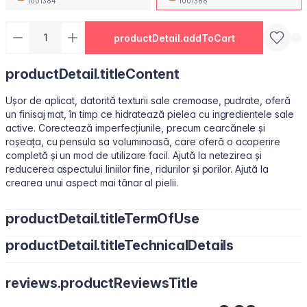
1001384
1001386
productDetail.addToCart
productDetail.titleContent
Ușor de aplicat, datorită texturii sale cremoase, pudrate, oferă
un finisaj mat, în timp ce hidratează pielea cu ingredientele sale
active. Corectează imperfecțiunile, precum cearcănele și
roșeața, cu pensula sa voluminoasă, care oferă o acoperire
completă și un mod de utilizare facil. Ajută la netezirea și
reducerea aspectului liniilor fine, ridurilor și porilor. Ajută la
crearea unui aspect mai tânar al pielii.
productDetail.titleTermOfUse
productDetail.titleTechnicalDetails
Aplicați puncte mici sub ochi sau pe zonele necesare cu vârful
degetelor, un burețel de machiaj sau o pensulă pentru corector.
Water/Aqua, Cyclopentasiloxane, Cyclohexasiloxane, Butylene
reviews.productReviewsTitle
Glycol, Peg-10 Dimethicone, Dimethicone, Polymethyl
Methacrylate, Cetyl PEG/PPG-10/1 Dimethicone,