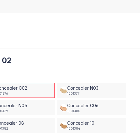
d 02
oncealer C02
Concealer N03
01376
1001377
oncealer N05
Concealer C06
01379
1001380
oncealer 08
Concealer 10
01382
1001384