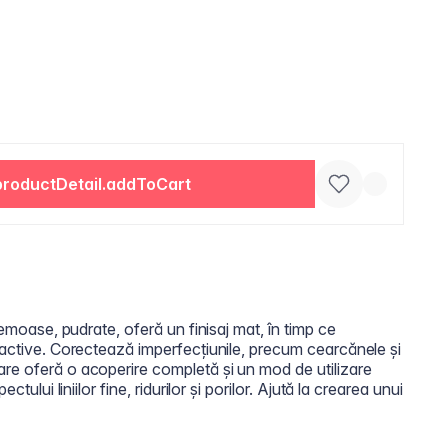
productDetail.addToCart
remoase, pudrate, oferă un finisaj mat, în timp ce
 active. Corectează imperfecțiunile, precum cearcănele și
re oferă o acoperire completă și un mod de utilizare
ctului liniilor fine, ridurilor și porilor. Ajută la crearea unui