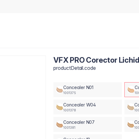
VFX PRO Corector Lichi
productDetail.code
Concealer N01
C
1001375
10
Concealer W04
C
1001378
10
Concealer N07
C
1001381
10