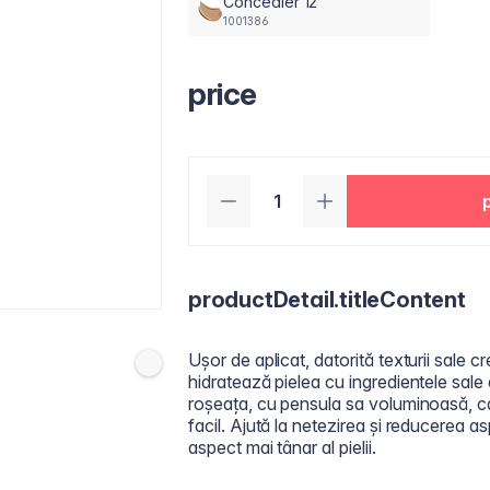
Concealer 12
1001386
price
productDetail.titleContent
Ușor de aplicat, datorită texturii sale c
hidratează pielea cu ingredientele sale
roșeața, cu pensula sa voluminoasă, ca
facil. Ajută la netezirea și reducerea aspe
aspect mai tânar al pielii.