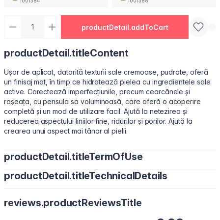
1001384
1001386
productDetail.addToCart
productDetail.titleContent
Ușor de aplicat, datorită texturii sale cremoase, pudrate, oferă
un finisaj mat, în timp ce hidratează pielea cu ingredientele sale
active. Corectează imperfecțiunile, precum cearcănele și
roșeața, cu pensula sa voluminoasă, care oferă o acoperire
completă și un mod de utilizare facil. Ajută la netezirea și
reducerea aspectului liniilor fine, ridurilor și porilor. Ajută la
crearea unui aspect mai tânar al pielii.
productDetail.titleTermOfUse
productDetail.titleTechnicalDetails
Aplicați puncte mici sub ochi sau pe zonele necesare cu vârful
degetelor, un burețel de machiaj sau o pensulă pentru corector.
Water/Aqua, Cyclopentasiloxane, Cyclohexasiloxane, Butylene
reviews.productReviewsTitle
Glycol, Peg-10 Dimethicone, Dimethicone, Polymethyl
Methacrylate, Cetyl PEG/PPG-10/1 Dimethicone,