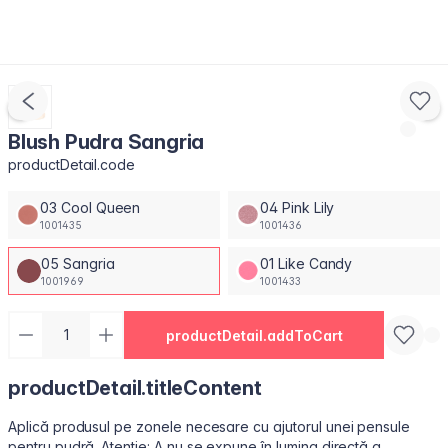
Blush Pudra Sangria
productDetail.code
03 Cool Queen
04 Pink Lily
1001435
1001436
05 Sangria
01 Like Candy
1001969
1001433
productDetail.addToCart
productDetail.titleContent
Aplică produsul pe zonele necesare cu ajutorul unei pensule
pentru pudră. Atenție: A nu se expune în lumina directă a