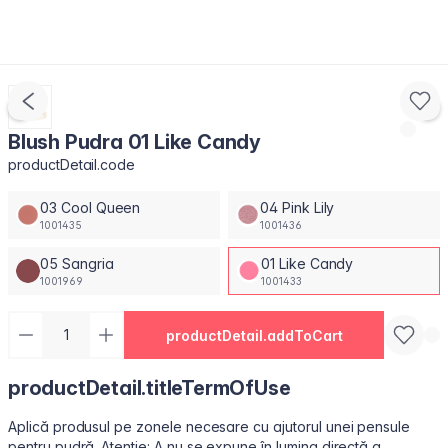
Blush Pudra 01 Like Candy
productDetail.code
03 Cool Queen
04 Pink Lily
1001435
1001436
05 Sangria
01 Like Candy
1001969
1001433
productDetail.addToCart
productDetail.titleTermOfUse
Aplică produsul pe zonele necesare cu ajutorul unei pensule
pentru pudră. Atenție: A nu se expune în lumina directă a