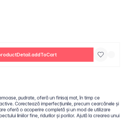
productDetail.addToCart
remoase, pudrate, oferă un finisaj mat, în timp ce
 active. Corectează imperfecțiunile, precum cearcănele și
re oferă o acoperire completă și un mod de utilizare
ctului liniilor fine, ridurilor și porilor. Ajută la crearea unui