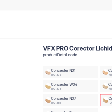
VFX PRO Corector Lichi
productDetail.code
Concealer N01
C
1001375
10
Concealer W04
C
1001378
10
Concealer N07
C
1001381
10