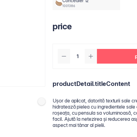
Concealer 12
1001386
price
productDetail.titleContent
Ușor de aplicat, datorită texturii sale c
hidratează pielea cu ingredientele sale
roșeața, cu pensula sa voluminoasă, ca
facil. Ajută la netezirea și reducerea aspe
aspect mai tânar al pielii.