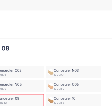
d 08
oncealer C02
Concealer N03
01376
1001377
oncealer N05
Concealer C06
01379
1001380
oncealer 08
Concealer 10
01382
1001384