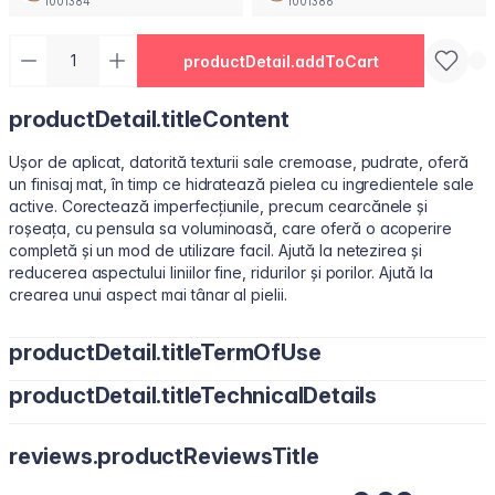
1001384
1001386
productDetail.addToCart
productDetail.titleContent
Ușor de aplicat, datorită texturii sale cremoase, pudrate, oferă
un finisaj mat, în timp ce hidratează pielea cu ingredientele sale
active. Corectează imperfecțiunile, precum cearcănele și
roșeața, cu pensula sa voluminoasă, care oferă o acoperire
completă și un mod de utilizare facil. Ajută la netezirea și
reducerea aspectului liniilor fine, ridurilor și porilor. Ajută la
crearea unui aspect mai tânar al pielii.
productDetail.titleTermOfUse
productDetail.titleTechnicalDetails
Aplicați puncte mici sub ochi sau pe zonele necesare cu vârful
degetelor, un burețel de machiaj sau o pensulă pentru corector.
Water/Aqua, Cyclopentasiloxane, Cyclohexasiloxane, Butylene
reviews.productReviewsTitle
Glycol, Peg-10 Dimethicone, Dimethicone, Polymethyl
Methacrylate, Cetyl PEG/PPG-10/1 Dimethicone,