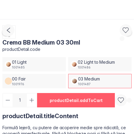
Crema BB Medium 03 30ml
productDetail.code
01 Light
02 Light to Medium
1001485
1001486
00 Fair
03 Medium
1001976
1001487
productDetail.addToCart
productDetail.titleContent
Formulă lejeră, cu putere de acoperire medie spre ridicată, ce
acoperă imperfecțiunile, fără să blocheze porii și fără să lase