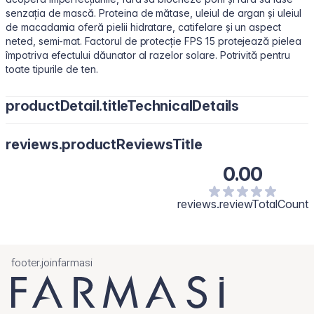
senzația de mască. Proteina de mătase, uleiul de argan și uleiul
de macadamia oferă pielii hidratare, catifelare și un aspect
neted, semi-mat. Factorul de protecție FPS 15 protejează pielea
împotriva efectului dăunator al razelor solare. Potrivită pentru
toate tipurile de ten.
productDetail.titleTechnicalDetails
Actives
: Titanium Dioxide 3,5% ​
reviews.productReviewsTitle
Inactives
: Water/Aqua, Cyclopentasiloxane, Butylene Glycol,
PEG-10 Dimethicone, Dimethicone, Disteardimonium Hectorite,
0.00
Trimethylsiloxysilicate, Phenoxyethanol, Phenethyl Alcohol,
Sodium Chloride, Sodium Carrageenan, Silica, Sea Salt/Maris
reviews.reviewTotalCount
Sal, Polymethylsilsesquioxane, Jojoba Esters, Tocopherol,
Tocopheryl Acetate, Ethylhexylglycerin, Triethoxycaprylylsilane,
Fragrance. [+/- May Contain: Titanium Dioxide/77891, Iron
Oxides/CI 77491, CI 77492, CI77499.]
footer.joinfarmasi