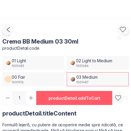
Crema BB Medium 03 30ml
productDetail.code
01 Light
02 Light to Medium
1001485
1001486
00 Fair
03 Medium
1001976
1001487
productDetail.addToCart
productDetail.titleContent
Formulă lejeră, cu putere de acoperire medie spre ridicată, ce
acoperă imperfecțiunile, fără să blocheze porii și fără să lase