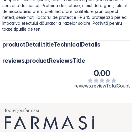
senzația de mască. Proteina de mătase, uleiul de argan și uleiul
de macadamia oferă pielii hidratare, catifelare și un aspect
neted, semi-mat. Factorul de protecție FPS 15 protejează pielea
împotriva efectului dăunator al razelor solare. Potrivită pentru
toate tipurile de ten.
productDetail.titleTechnicalDetails
Actives
: Titanium Dioxide 3,5% ​
reviews.productReviewsTitle
Inactives
: Water/Aqua, Cyclopentasiloxane, Butylene Glycol,
PEG-10 Dimethicone, Dimethicone, Disteardimonium Hectorite,
0.00
Trimethylsiloxysilicate, Phenoxyethanol, Phenethyl Alcohol,
Sodium Chloride, Sodium Carrageenan, Silica, Sea Salt/Maris
reviews.reviewTotalCount
Sal, Polymethylsilsesquioxane, Jojoba Esters, Tocopherol,
Tocopheryl Acetate, Ethylhexylglycerin, Triethoxycaprylylsilane,
Fragrance. [+/- May Contain: Titanium Dioxide/77891, Iron
Oxides/CI 77491, CI 77492, CI77499.]
footer.joinfarmasi