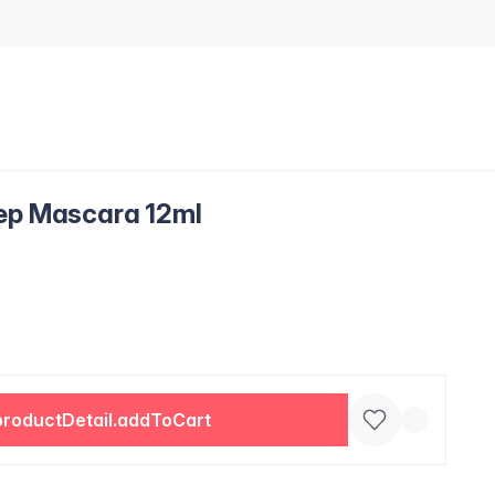
tep Mascara 12ml
productDetail.addToCart