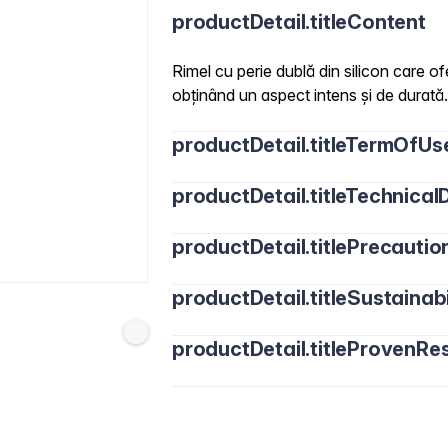
productDetail.titleContent
Rimel cu perie dublă din silicon care of
obținând un aspect intens și de durată.
productDetail.titleTermOfUs
productDetail.titleTechnicalD
productDetail.titlePrecautio
productDetail.titleSustainabi
productDetail.titleProvenRes