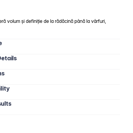
eră volum și definiție de la rădăcină până la vârfuri,
e
etails
ns
lity
ults