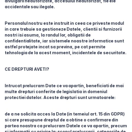
divulgarii neautorizate, accesului neautorizat, fie ele
accidentale sau ilegale.
Personalul nostru este instruit in ceea ce priveste modul
in care trebuie sa gestioneze Datele, clientii si furnizorii
nostri isi asuma, la randul lor, obligatii de
confidentialitate, iar sistemele noastre informatice sunt
astfel protejate incat sa previna, pe cat permite
tehnologia de la acest moment, incidentele de securitate.
CE DREPTURI AVETI?
Intrucat prelucram Date ce va apartin, beneficiati de mai
multe drepturi conferite de legislatia in domeniul
protectiei datelor. Aceste drepturi sunt urmatoarele:
de a ne solicita acces la Date (in temeiul art. 15 din GDPR)
si care presupune dreptul de a obtine o confirmare din
partea noastra ca prelucram Datele ce va apartin, precum
si informatii cu privire la: scopul prelucrarii, categoriile de