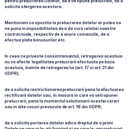
pentru prelucrarea Datelor, de a va opune prelucrarii, de a
solicita stergerea acestora.
Mentionam ca opozitia la prelucrarea datelor ar putea sa
ne puna in imposibilitatea de a da curs relatiei noastre
contractuale, respectiv de a onora comenzile, de a
efectua plata bonusurilor etc.
In ceea ce priveste consimtamantul, retragerea acestuia
nu va afecta legalitatea prelucrarii efectuata pe baza
acestuia, inainte de retragerea lui (art. 17 si art. 21 din
GDPR);
de a solicita restrictionarea prelucrarii pana la efectuarea
rectificarii datelor sau, in masura in care va veti opunei
prelucrarii, pana la momentul solutionarii acestei cereri
sau in alte cazuri prevazute de art. 18 din GDPR;
de a solicita portarea datelor adica dreptul de a primi
Datele pe care ni le-ati furnizat si pe care le-am prelucrat