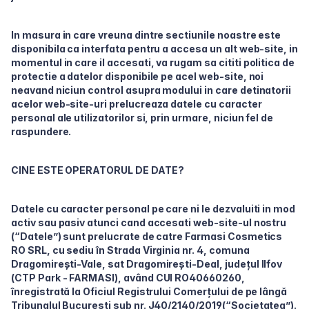
In masura in care vreuna dintre sectiunile noastre este
disponibila ca interfata pentru a accesa un alt web-site, in
momentul in care il accesati, va rugam sa cititi politica de
protectie a datelor disponibile pe acel web-site, noi
neavand niciun control asupra modului in care detinatorii
acelor web-site-uri prelucreaza datele cu caracter
personal ale utilizatorilor si, prin urmare, niciun fel de
raspundere.
CINE ESTE OPERATORUL DE DATE?
Datele cu caracter personal pe care ni le dezvaluiti in mod
activ sau pasiv atunci cand accesati web-site-ul nostru
(“Datele”) sunt prelucrate de catre Farmasi Cosmetics
RO SRL, cu sediu în Strada Virginia nr. 4, comuna
Dragomirești-Vale, sat Dragomirești-Deal, județul Ilfov
(CTP Park - FARMASI), având CUI RO40660260,
înregistrată la Oficiul Registrului Comerțului de pe lângă
Tribunalul București sub nr. J40/2140/2019(“Societatea”).