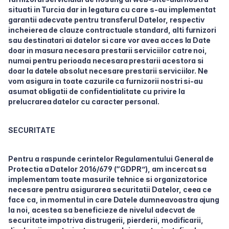
situati in Turcia dar in legatura cu care s-au implementat
garantii adecvate pentru transferul Datelor, respectiv
incheierea de clauze contractuale standard, alti furnizori
sau destinatari ai datelor si care vor avea acces la Date
doar in masura necesara prestarii serviciilor catre noi,
numai pentru perioada necesara prestarii acestora si
doar la datele absolut necesare prestarii serviciilor. Ne
vom asigura in toate cazurile ca furnizorii nostri si-au
asumat obligatii de confidentialitate cu privire la
prelucrarea datelor cu caracter personal.
SECURITATE
Pentru a raspunde cerintelor Regulamentului General de
Protectia a Datelor 2016/679 (“GDPR”), am incercat sa
implementam toate masurile tehnice si organizatorice
necesare pentru asigurarea securitatii Datelor, ceea ce
face ca, in momentul in care Datele dumneavoastra ajung
la noi, acestea sa beneficieze de nivelul adecvat de
securitate impotriva distrugerii, pierderii, modificarii,