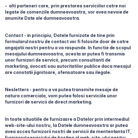
- alti parteneri care, prin prestarea serviciilor catre noi
legate de comenzile dumneavoastra, vor avea nevoie de
anumite Date ale dumneavoastra.
Contact - in principiu, Datele furnizate de tine prin
formularul nostru de contact vor fi folosite doar de catre
angajatii nostri pentru a va raspunde. In functie de scopul
mesajului dumneavoastra, acesta ar putea fi transmis
unor furnizori de servicii, precum consultanti de
marketing, avocati sau autoritatilor publice daca mesajul
are conotatii jignitoare, ofensatoare sau ilegale.
Nesletters - pentru a va putea transmite mesaje de
natura comerciala, vom putea folosi serviciile unor
furnizori de servicii de direct marketing.
In toate situatiile de furnizasre a Datelor prin intermediul
web-site-ului nostru, la Datele dumneavoastra ar putea
avea acces furnizorii nostri de servicii de mententanta IT,
furnizorul serviciului de hosting al web-site-ului nostru