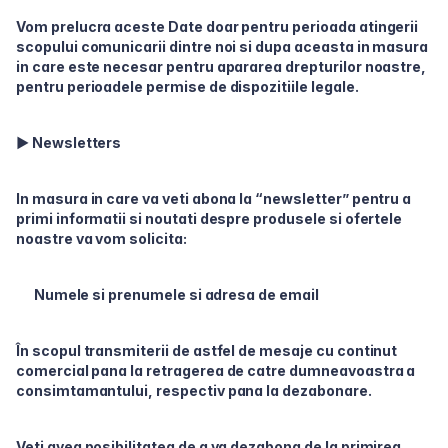
Vom prelucra aceste Date doar pentru perioada atingerii
scopului comunicarii dintre noi si dupa aceasta in masura
in care este necesar pentru apararea drepturilor noastre,
pentru perioadele permise de dispozitiile legale.
► Newsletters
In masura in care va veti abona la “newsletter” pentru a
primi informatii si noutati despre produsele si ofertele
noastre va vom solicita:
Numele si prenumele si adresa de email
În scopul transmiterii de astfel de mesaje cu continut
comercial pana la retragerea de catre dumneavoastra a
consimtamantului, respectiv pana la dezabonare.
Veti avea posibilitatea de a va dezabona de la primirea