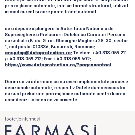
prin mijloace automate, intr-un format structurat, utilizat
in mod curent si care poate fi citit automat;
de a depune o plangere la Autoritatea Nationala de
Supraveghere a Prelucrarii Datelor cu Caracter Personal
cu sediul in B-dul G-ral. Gheorghe Magheru 28-30, sector
1, cod postal 010336, Bucuresti, Romania;
anspdcp@dataprotection.ro
; Telefon: +40.318.059.211
/+40.318.059.212; Fax: +40.318.059.602;
https://www.dataprotection.ro/?page=contact
Dorim sa va informam ca nu avem implementate procese
decizionale automate, respectiv Datele dumneavoastra
nu sunt prelucrate prin mijloace automate pentru luarea
unor decizii in ceea ce va priveste.
footer.joinfarmasi