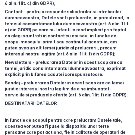
6 alin. 1 lit. c) din GDPR);
Contact - pentru a raspunde solicitarilor si intrebarilor
dumneavoastra, Datele vor fi prelucrate, in primul rand, in
temeiul consimtamantului dumneavoastra (art. 6 alin. 1 lit.
a) din GDPR) pe care ni-l oferiti in mod implicit prin faptul
ca alegi sa intrati in contact cu noi sau, in functie de
scopul mesajului primit sau continutul acestuia, am
putea avea un alt temei juridic al prelucrarii, precum
interesul nostru legitim (art. 6 alin.
1 lit. f) din GDPR);
Newsletters - prelucrarea Datelor in acest scop are ca
temei juridic consimtamantul dumneavoastra, exprimat
explicit prin bifarea casutei corespunzatoare.
Sondaj - prelucrarea Datelor in acest scop are ca temei
juridic interesul nostru legitim de a ne imbunatati
serviciile si produsele oferite (art. 6 alin. 1 lit. f) din GDPR).
DESTINATARII DATELOR
In functie de scopul pentru care prelucram Datele tale,
acestea vor putea fi puse la dispozitia unor terte
persoane care pot actiona, fie in calitate de operatori de