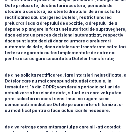
Date prelucrate, destinatarii acestora, perioada de
stocare a acestora, existenta dreptului de a ne solicita
rectificarea sau stergerea Datelor, restrictionarea
prelucrarii sau a dreptului de opozitie, a dreptului de a
depune o plangere in fata unei autoritati de supraveghere,
daca exista un proces decizional automatizat, respectiv
daca sunt luate decizii doar ca urmare a prelucrarii
automate de date, daca datele sunt transferate catre tari
terte si ce garantii au fost implementate de catre noi
pentru a se asigura securitatea Datelor transferate;
de a ne solicita rectificarea, fara intarzieri nejustificate, a
Datelor care nu mai corespund situatiei actuale, in
temeiul art. 16 din GDPR; vom derula periodic actiuni de
actualizare a bazelor de date, situatie in care veti putea
primi solicitari in acest sens. Insa, va rugam sa ne
comunicati imediat ce Datele pe care ni le-ati furnizat s-
au modificat pentru a face actualizarile necesare.
de a va retrage consimtamantul pe care ni l-ati acordat