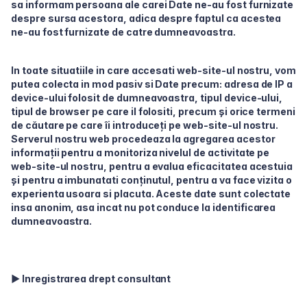
sa informam persoana ale carei Date ne-au fost furnizate
despre sursa acestora, adica despre faptul ca acestea
ne-au fost furnizate de catre dumneavoastra.
In toate situatiile in care accesati web-site-ul nostru, vom
putea colecta in mod pasiv si Date precum: adresa de IP a
device-ului folosit de dumneavoastra, tipul device-ului,
tipul de browser pe care il folositi, precum și orice termeni
de căutare pe care îi introduceți pe web-site-ul nostru.
Serverul nostru web procedeaza la agregarea acestor
informații pentru a monitoriza nivelul de activitate pe
web-site-ul nostru, pentru a evalua eficacitatea acestuia
și pentru a imbunatati conținutul, pentru a va face vizita o
experienta usoara si placuta. Aceste date sunt colectate
insa anonim, asa incat nu pot conduce la identificarea
dumneavoastra.
► Inregistrarea drept consultant