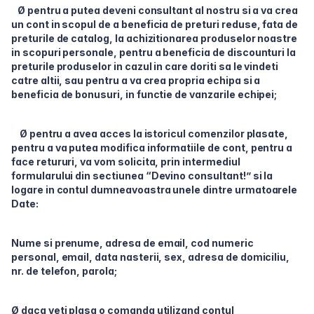
Ø pentru a putea deveni consultant al nostru si a va crea
un cont in scopul de a beneficia de preturi reduse, fata de
preturile de catalog, la achizitionarea produselor noastre
in scopuri personale, pentru a beneficia de discounturi la
preturile produselor in cazul in care doriti sa le vindeti
catre altii, sau pentru a va crea propria echipa si a
beneficia de bonusuri, in functie de vanzarile echipei;
Ø pentru a avea acces la istoricul comenzilor plasate,
pentru a va putea modifica informatiile de cont, pentru a
face retururi, va vom solicita, prin intermediul
formularului din sectiunea “Devino consultant!” si la
logare in contul dumneavoastra unele dintre urmatoarele
Date:
Nume si prenume, adresa de email, cod numeric
personal, email, data nasterii, sex, adresa de domiciliu,
nr. de telefon, parola;
Ø daca veti plasa o comanda utilizand contul