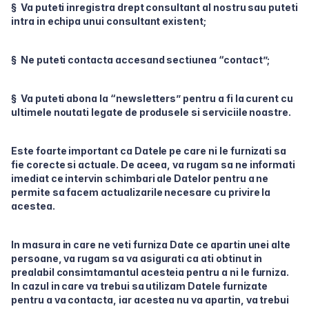
§ Va puteti inregistra drept consultant al nostru sau puteti
intra in echipa unui consultant existent;
§ Ne puteti contacta accesand sectiunea “contact”;
§ Va puteti abona la “newsletters” pentru a fi la curent cu
ultimele noutati legate de produsele si serviciile noastre.
Este foarte important ca Datele pe care ni le furnizati sa
fie corecte si actuale. De aceea, va rugam sa ne informati
imediat ce intervin schimbari ale Datelor pentru a ne
permite sa facem actualizarile necesare cu privire la
acestea.
In masura in care ne veti furniza Date ce apartin unei alte
persoane, va rugam sa va asigurati ca ati obtinut in
prealabil consimtamantul acesteia pentru a ni le furniza.
In cazul in care va trebui sa utilizam Datele furnizate
pentru a va contacta, iar acestea nu va apartin, va trebui