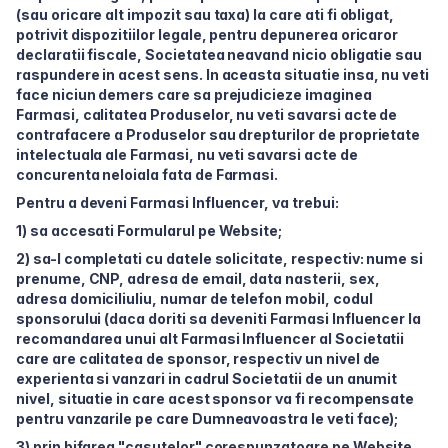
(sau oricare alt impozit sau taxa) la care ati fi obligat,
potrivit dispozitiilor legale, pentru depunerea oricaror
declaratii fiscale, Societatea neavand nicio obligatie sau
raspundere in acest sens. In aceasta situatie insa, nu veti
face niciun demers care sa prejudicieze imaginea
Farmasi, calitatea Produselor, nu veti savarsi acte de
contrafacere a Produselor sau drepturilor de proprietate
intelectuala ale Farmasi, nu veti savarsi acte de
concurenta neloiala fata de Farmasi.
Pentru a deveni Farmasi Influencer, va trebui:
1) sa accesati Formularul pe Website;
2) sa-l completati cu datele solicitate, respectiv: nume si
prenume, CNP, adresa de email, data nasterii, sex,
adresa domiciliuliu, numar de telefon mobil, codul
sponsorului (daca doriti sa deveniti Farmasi Influencer la
recomandarea unui alt Farmasi Influencer al Societatii
care are calitatea de sponsor, respectiv un nivel de
experienta si vanzari in cadrul Societatii de un anumit
nivel, situatie in care acest sponsor va fi recompensate
pentru vanzarile pe care Dumneavoastra le veti face);
3) prin bifarea "casutelor" corespunzatoare pe Website,