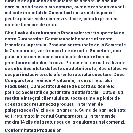
functie de optiunea comunicata de acesta. In cazul in
care nu se bifeaza nicio optiune, sumele respective vor fi
indicate in contul de Consultant ca si sold disponibil
pentru plasarea de comenzi viitoare, pana la primirea
datelor bancare de retur.
Cheltuielile de returnare a Produselor vor fi suportate de
catre Cumparator. Comisioanele bancare aferente
transferului pretului Produselor returnate de la Societate
la Cumparator, vor fi suportate de catre Societate, mai
putin orice comisioane practicate de catre banca
primitoare a platilor. In cazul Produselor ce au fost livrate
de catre Societate defecte sau deteriorate, Societatea va
acoperi inclusiv taxele aferente returului acestora. Daca
Cumparatorul revinde Produsele, in cazul returului
Produselor, Cumparatorul este de acord sa adere la
politica Societatii de garantare a satisfactiei 100% si sa
restituie integral clientului sau toate sumele platite de
acesta daca returneaza produsul in termen de
paisprezece (14) zile de la vanzare. Suma de bani achitata
va fi returnata in contul Cumparatorului in termen de
maxim 14 zile de la retur sau de la anularea unei comenzi.
Conformitatea Produselor