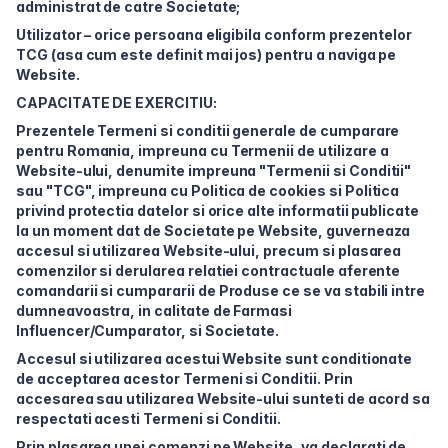
administrat de catre Societate;
Utilizator – orice persoana eligibila conform prezentelor
TCG (asa cum este definit mai jos) pentru a naviga pe
Website.
CAPACITATE DE EXERCITIU:
Prezentele Termeni si conditii generale de cumparare
pentru Romania, impreuna cu Termenii de utilizare a
Website-ului, denumite impreuna "Termenii si Conditii"
sau "TCG", impreuna cu Politica de cookies si Politica
privind protectia datelor si orice alte informatii publicate
la un moment dat de Societate pe Website, guverneaza
accesul si utilizarea Website-ului, precum si plasarea
comenzilor si derularea relatiei contractuale aferente
comandarii si cumpararii de Produse ce se va stabili intre
dumneavoastra, in calitate de Farmasi
Influencer/Cumparator, si Societate.
Accesul si utilizarea acestui Website sunt conditionate
de acceptarea acestor Termeni si Conditii. Prin
accesarea sau utilizarea Website-ului sunteti de acord sa
respectati acesti Termeni si Conditii.
Prin plasarea unei comenzi pe Website, va declarati de