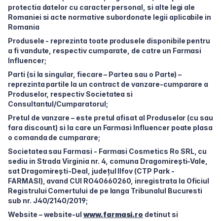
protectia datelor cu caracter personal, si alte legi ale
Romaniei si acte normative subordonate legii aplicabile in
Romania
Produsele - reprezinta toate produsele disponibile pentru
a fi vandute, respectiv cumparate, de catre un Farmasi
Influencer;
Parti (si la singular, fiecare – Partea sau o Parte) –
reprezinta partile la un contract de vanzare-cumparare a
Produselor, respectiv Societatea si
Consultantul/Cumparatorul;
Pretul de vanzare – este pretul afisat al Produselor (cu sau
fara discount) si la care un Farmasi Influencer poate plasa
o comanda de cumparare;
Societatea sau Farmasi - Farmasi Cosmetics Ro SRL, cu
sediu in Strada Virginia nr. 4, comuna Dragomirești-Vale,
sat Dragomirești-Deal, județul Ilfov (CTP Park -
FARMASI), avand CUI RO40660260, inregistrata la Oficiul
Registrului Comertului de pe langa Tribunalul Bucuresti
sub nr. J40/2140/2019;
Website – website-ul
www.farmasi.ro
detinut si