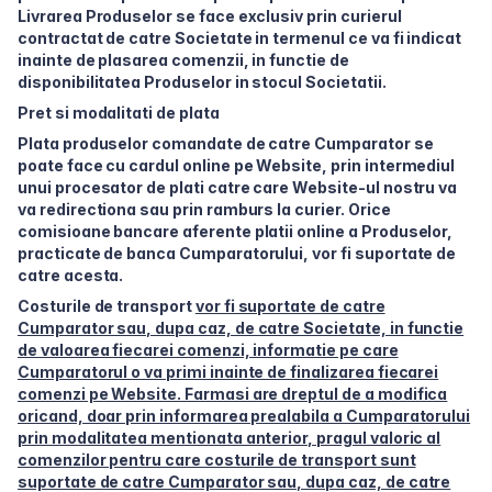
Livrarea Produselor se face exclusiv prin curierul
contractat de catre Societate in termenul ce va fi indicat
inainte de plasarea comenzii, in functie de
disponibilitatea Produselor in stocul Societatii.
Pret si modalitati de plata
Plata produselor comandate de catre Cumparator se
poate face cu cardul online pe Website, prin intermediul
unui procesator de plati catre care Website-ul nostru va
va redirectiona sau prin ramburs la curier. Orice
comisioane bancare aferente platii online a Produselor,
practicate de banca Cumparatorului, vor fi suportate de
catre acesta.
Costurile de transport
vor fi suportate de catre
Cumparator sau, dupa caz, de catre Societate, in functie
de valoarea fiecarei comenzi, informatie pe care
Cumparatorul o va primi inainte de finalizarea fiecarei
comenzi pe Website. Farmasi are dreptul de a modifica
oricand, doar prin informarea prealabila a Cumparatorului
prin modalitatea mentionata anterior, pragul valoric al
comenzilor pentru care costurile de transport sunt
suportate de catre Cumparator sau, dupa caz, de catre