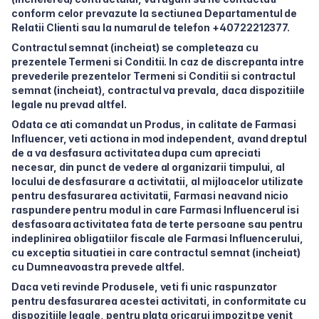
conform celor prevazute la sectiunea Departamentul de
Relatii Clienti sau la numarul de telefon +40722212377.
Contractul semnat (incheiat) se completeaza cu
prezentele Termeni si Conditii. In caz de discrepanta intre
prevederile prezentelor Termeni si Conditii si contractul
semnat (incheiat), contractul va prevala, daca dispozitiile
legale nu prevad altfel.
Odata ce ati comandat un Produs, in calitate de Farmasi
Influencer, veti actiona in mod independent, avand dreptul
de a va desfasura activitatea dupa cum apreciati
necesar, din punct de vedere al organizarii timpului, al
locului de desfasurare a activitatii, al mijloacelor utilizate
pentru desfasurarea activitatii, Farmasi neavand nicio
raspundere pentru modul in care Farmasi Influencerul isi
desfasoara activitatea fata de terte persoane sau pentru
indeplinirea obligatiilor fiscale ale Farmasi Influencerului,
cu exceptia situatiei in care contractul semnat (incheiat)
cu Dumneavoastra prevede altfel.
Daca veti revinde Produsele, veti fi unic raspunzator
pentru desfasurarea acestei activitati, in conformitate cu
dispozitiile legale, pentru plata oricarui impozit pe venit