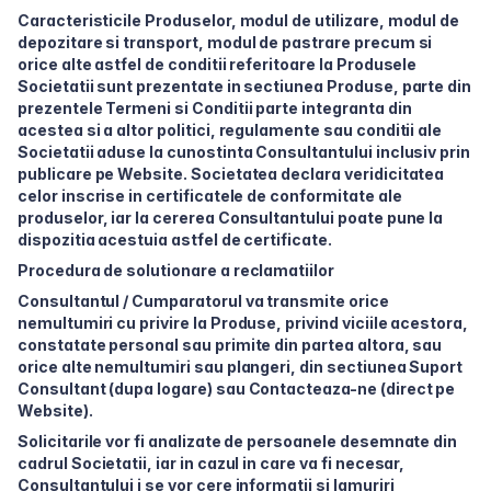
Caracteristicile Produselor, modul de utilizare, modul de
depozitare si transport, modul de pastrare precum si
orice alte astfel de conditii referitoare la Produsele
Societatii sunt prezentate in sectiunea Produse, parte din
prezentele Termeni si Conditii parte integranta din
acestea si a altor politici, regulamente sau conditii ale
Societatii aduse la cunostinta Consultantului inclusiv prin
publicare pe Website. Societatea declara veridicitatea
celor inscrise in certificatele de conformitate ale
produselor, iar la cererea Consultantului poate pune la
dispozitia acestuia astfel de certificate.
Procedura de solutionare a reclamatiilor
Consultantul / Cumparatorul va transmite orice
nemultumiri cu privire la Produse, privind viciile acestora,
constatate personal sau primite din partea altora, sau
orice alte nemultumiri sau plangeri, din sectiunea Suport
Consultant (dupa logare) sau Contacteaza-ne (direct pe
Website).
Solicitarile vor fi analizate de persoanele desemnate din
cadrul Societatii, iar in cazul in care va fi necesar,
Consultantului i se vor cere informatii si lamuriri