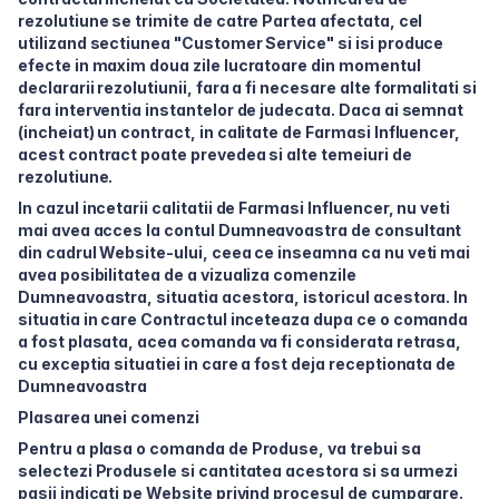
rezolutiune se trimite de catre Partea afectata, cel
utilizand sectiunea "Customer Service" si isi produce
efecte in maxim doua zile lucratoare din momentul
declararii rezolutiunii, fara a fi necesare alte formalitati si
fara interventia instantelor de judecata. Daca ai semnat
(incheiat) un contract, in calitate de Farmasi Influencer,
acest contract poate prevedea si alte temeiuri de
rezolutiune.
In cazul incetarii calitatii de Farmasi Influencer, nu veti
mai avea acces la contul Dumneavoastra de consultant
din cadrul Website-ului, ceea ce inseamna ca nu veti mai
avea posibilitatea de a vizualiza comenzile
Dumneavoastra, situatia acestora, istoricul acestora. In
situatia in care Contractul inceteaza dupa ce o comanda
a fost plasata, acea comanda va fi considerata retrasa,
cu exceptia situatiei in care a fost deja receptionata de
Dumneavoastra
Plasarea unei comenzi
Pentru a plasa o comanda de Produse, va trebui sa
selectezi Produsele si cantitatea acestora si sa urmezi
pasii indicati pe Website privind procesul de cumparare.