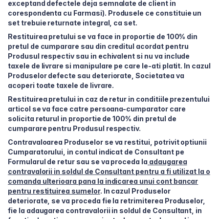
exceptand defectele deja semnalate de client in
corespondenta cu Farmasi).
Produsele ce constituie un
set trebuie returnate integral, ca set.
Restituirea pretului se va face in proportie de 100% din
pretul de cumparare sau din creditul acordat pentru
Produsul respectiv sau in echivalent si nu va include
taxele de livrare si manipulare pe care le-ati platit. In cazul
Produselor defecte sau deteriorate, Societatea va
acoperi toate taxele de livrare.
Restituirea pretului in caz de retur in conditiile prezentului
articol se va face catre persoana-cumparator care
solicita returul in proportie de 100% din pretul de
cumparare pentru Produsul respectiv.
Contravaloarea Produselor se va restitui, potrivit optiunii
Cumparatorului, in contul indicat de Consultant pe
Formularul de retur sau se va proceda la
adaugarea
contravalorii in soldul de Consultant pentru a fi utilizat la o
comanda ulterioara pana la indicarea unui cont bancar
pentru restituirea sumelor
. In cazul Produselor
deteriorate, se va proceda fie la retrimiterea Produselor,
fie la adaugarea contravalorii in soldul de Consultant, in