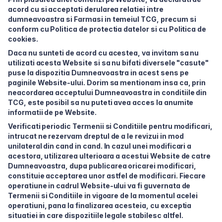
acord cu si acceptati derularea relatiei intre
dumneavoastra si Farmasi in temeiul TCG, precum si
conform cu Politica de protectia datelor si cu Politica de
cookies.
Daca nu sunteti de acord cu acestea, va invitam sa nu
utilizati acesta Website si sa nu bifati diversele "casute"
puse la dispozitia Dumneavoastra in acest sens pe
paginile Website-ului. Dorim sa mentionam insa ca, prin
neacordarea acceptului Dumneavoastra in conditiile din
TCG, este posibil sa nu puteti avea acces la anumite
informatii de pe Website.
Verificati periodic Termenii si Conditiile pentru modificari,
intrucat ne rezervam dreptul de a le revizui in mod
unilateral din cand in cand. In cazul unei modificari a
acestora, utilizarea ulterioara a acestui Website de catre
Dumneavoastra, dupa publicarea oricarei modificari,
constituie acceptarea unor astfel de modificari. Fiecare
operatiune in cadrul Website-ului va fi guvernata de
Termenii si Conditiile in vigoare de la momentul acelei
operatiuni, pana la finalizarea acesteia, cu exceptia
situatiei in care dispozitiile legale stabilesc altfel.