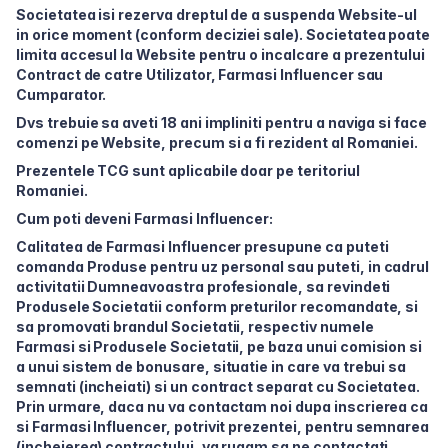
Societatea isi rezerva dreptul de a suspenda Website-ul
in orice moment (conform deciziei sale). Societatea poate
limita accesul la Website pentru o incalcare a prezentului
Contract de catre Utilizator, Farmasi Influencer sau
Cumparator.
Dvs trebuie sa aveti 18 ani impliniti pentru a naviga si face
comenzi pe Website, precum si a fi rezident al Romaniei.
Prezentele TCG sunt aplicabile doar pe teritoriul
Romaniei.
Cum poti deveni Farmasi Influencer:
Calitatea de Farmasi Influencer presupune ca puteti
comanda Produse pentru uz personal sau puteti, in cadrul
activitatii Dumneavoastra profesionale, sa revindeti
Produsele Societatii conform preturilor recomandate, si
sa promovati brandul Societatii, respectiv numele
Farmasi si Produsele Societatii, pe baza unui comision si
a unui sistem de bonusare, situatie in care va trebui sa
semnati (incheiati) si un contract separat cu Societatea.
Prin urmare, daca nu va contactam noi dupa inscrierea ca
si Farmasi Influencer, potrivit prezentei, pentru semnarea
(incheierea) contractului, va rugam sa ne contactati