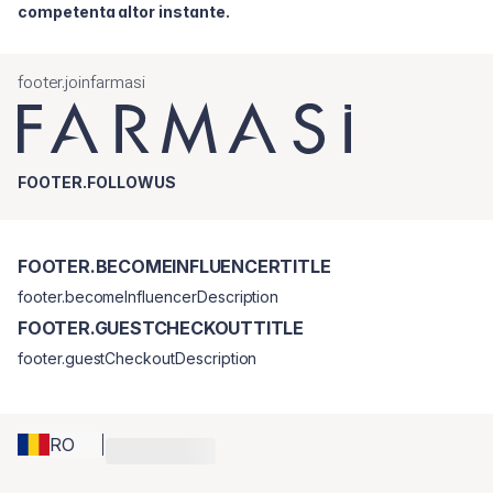
competenta altor instante.
footer.joinfarmasi
FOOTER.FOLLOWUS
FOOTER.BECOMEINFLUENCERTITLE
footer.becomeInfluencerDescription
FOOTER.GUESTCHECKOUTTITLE
footer.guestCheckoutDescription
RO