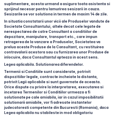
suplimentare, acesta urmand a asigura toata asistenta si
sprijinul necesar pentru lamurirea sesizarii in cauza.
Sesizarile se vor solutiona in termen de maxim 14 de zile.
In situatia constatarii unor vicii ale Produselor vandute de
Societate Consultantului, altele decat cele legate de
nerespectarea de catre Consultant a conditiilor de
depozitare, manipulare, transport etc., care impun
retragerea de la vanzare a Produselor, Societatea va
prelua aceste Produse de la Consultant, cu restituirea
contravalorii acestora sau cu furnizarea unor Produse de
inlocuire, daca Consultantul opteaza in acest sens.
Legea aplicabila. Solutionarea diferendelor.
Termenii si Conditiile sunt considerate, potrivit
dispozitiilor legale, contracte incheiate la distanta,
potrivit Legii aplicabile si sunt guvernate de aceasta.
Orice dispute cu privire la interpretarea, executarea si
incetarea Termenilor si Conditiilor urmeaza a fi
solutionate pe cale amiabila, iar in cazul imposibilitatii
solutionarii amiabile, vor fi adresate instantelor
judecatoresti competente din Bucuresti (Romania), daca
Legea aplicabila nu stabileste in mod obligatoriu