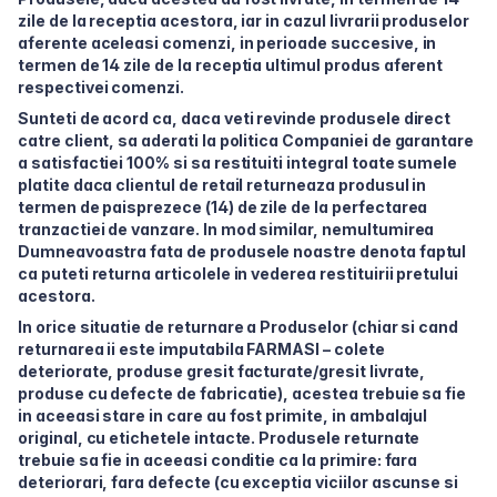
zile de la receptia acestora, iar in cazul livrarii produselor
aferente aceleasi comenzi, in perioade succesive, in
termen de 14 zile de la receptia ultimul produs aferent
respectivei comenzi.
Sunteti de acord ca, daca veti revinde produsele direct
catre client, sa aderati la politica Companiei de garantare
a satisfactiei 100% si sa restituiti integral toate sumele
platite daca clientul de retail returneaza produsul in
termen de paisprezece (14) de zile de la perfectarea
tranzactiei de vanzare. In mod similar, nemultumirea
Dumneavoastra fata de produsele noastre denota faptul
ca puteti returna articolele in vederea restituirii pretului
acestora.
In orice situatie de returnare a Produselor (chiar si cand
returnarea ii este imputabila FARMASI – colete
deteriorate, produse gresit facturate/gresit livrate,
produse cu defecte de fabricatie), acestea trebuie sa fie
in aceeasi stare in care au fost primite, in ambalajul
original, cu etichetele intacte. Produsele returnate
trebuie sa fie in aceeasi conditie ca la primire: fara
deteriorari, fara defecte (cu exceptia viciilor ascunse si