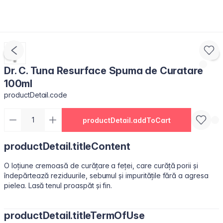
Dr. C. Tuna Resurface Spuma de Curatare
100ml
productDetail.code
productDetail.addToCart
productDetail.titleContent
O loțiune cremoasă de curățare a feței, care curăță porii și
îndepărtează reziduurile, sebumul și impuritățile fără a agresa
pielea. Lasă tenul proaspăt și fin.
productDetail.titleTermOfUse