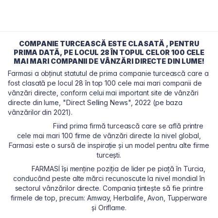
COMPANIE TURCEASCĂ ESTE CLASATĂ , PENTRU
PRIMA DATĂ, PE LOCUL 28 ÎN TOPUL CELOR 100 CELE
MAI MARI COMPANII DE VÂNZĂRI DIRECTE DIN LUME!
Farmasi a obținut statutul de prima companie turcească care a
fost clasată pe locul 28 în top 100 cele mai mari companii de
vânzări directe, conform celui mai important site de vânzări
directe din lume, "Direct Selling News", 2022 (pe baza
vânzărilor din 2021).
Fiind prima firmă turcească care se află printre
cele mai mari 100 firme de vânzări directe la nivel global,
Farmasi este o sursă de inspirație și un model pentru alte firme
turcești.
FARMASİ își menține poziția de lider pe piață în Turcia,
conducând peste alte mărci recunoscute la nivel mondial în
sectorul vânzărilor directe. Compania țintește să fie printre
firmele de top, precum: Amway, Herbalife, Avon, Tupperware
și Oriflame.