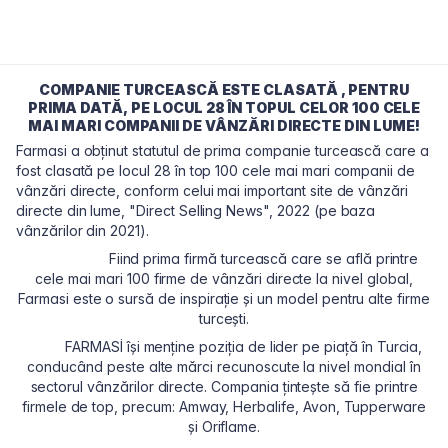
COMPANIE TURCEASCĂ ESTE CLASATĂ , PENTRU
PRIMA DATĂ, PE LOCUL 28 ÎN TOPUL CELOR 100 CELE
MAI MARI COMPANII DE VÂNZĂRI DIRECTE DIN LUME!
Farmasi a obținut statutul de prima companie turcească care a
fost clasată pe locul 28 în top 100 cele mai mari companii de
vânzări directe, conform celui mai important site de vânzări
directe din lume, "Direct Selling News", 2022 (pe baza
vânzărilor din 2021).
Fiind prima firmă turcească care se află printre
cele mai mari 100 firme de vânzări directe la nivel global,
Farmasi este o sursă de inspirație și un model pentru alte firme
turcești.
FARMASİ își menține poziția de lider pe piață în Turcia,
conducând peste alte mărci recunoscute la nivel mondial în
sectorul vânzărilor directe. Compania țintește să fie printre
firmele de top, precum: Amway, Herbalife, Avon, Tupperware
și Oriflame.